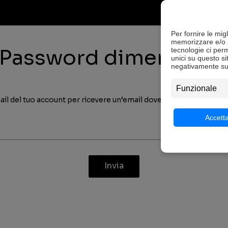
Per fornire le mig
memorizzare e/o a
Password dimenticat
tecnologie ci per
unici su questo si
negativamente su 
Funzionale
email del tuo account per ricevere un’email dove poter reimpost
Accett
Invia