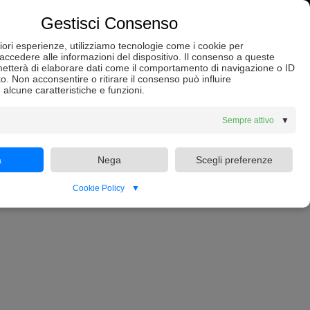
Attiva notifiche
Login
Gestisci Consenso
liori esperienze, utilizziamo tecnologie come i cookie per
ccedere alle informazioni del dispositivo. Il consenso a queste
a
metterà di elaborare dati come il comportamento di navigazione o ID
to. Non acconsentire o ritirare il consenso può influire
alcune caratteristiche e funzioni.
Sempre attivo
▼
are una nuova password.
a
Nega
Scegli preferenze
Cookie Policy
▼